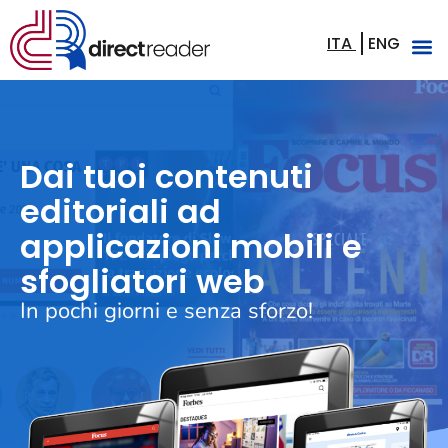
ITA
ENG
Dai tuoi contenuti
editoriali ad
applicazioni mobili e
sfogliatori web
In pochi giorni e senza sforzo!